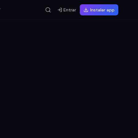
V
Entrar
Instalar app