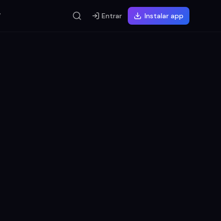
V
Entrar
Instalar app